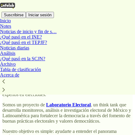
Suscribirse
Iniciar sesión
Inicio
Notes
Noticias de inicio y fin de s…
¿Qué pasó en el INE?
InfoLab - Laboratorio
¿Qué pasó en el TEPJF?
Noticias diarias
Electoral
Análisis
¿Qué pasó en la SCJN?
Archivo
Tabla de clasificación
Acerca de
InfoLab
es la
única publicación en Substack de América Latina
que te comparte noticias diarias, síntesis de sesiones de las
autoridades electorales mexicanas y análisis especializados de
expertos en elecciones.
Somos un proyecto de
Laboratorio Electoral
, un think tank que
desarrolla monitoreos, análisis e investigación electoral de México y
Latinoamérica para fortalecer la democracia a través del fomento de
buenas prácticas electorales y valores democráticos.
Nuestro objetivo es simple: ayudarte a entender el panorama