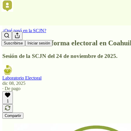
¿Qué pasó en la SCJN?
SCJN analiza reforma electoral en Coahuila 
Suscribirse
Iniciar sesión
Sesión de la SCJN del 24 de noviembre de 2025.
Laboratorio Electoral
dic 08, 2025
∙ De pago
1
Compartir