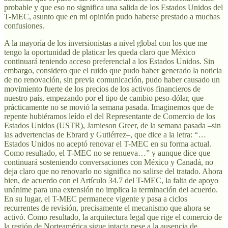
probable y que eso no significa una salida de los Estados Unidos del
T-MEC, asunto que en mi opinión pudo haberse prestado a muchas
confusiones.
A la mayoría de los inversionistas a nivel global con los que me
tengo la oportunidad de platicar les queda claro que México
continuará teniendo acceso preferencial a los Estados Unidos. Sin
embargo, considero que el ruido que pudo haber generado la noticia
de no renovación, sin previa comunicación, pudo haber causado un
movimiento fuerte de los precios de los activos financieros de
nuestro país, empezando por el tipo de cambio peso-dólar, que
prácticamente no se movió la semana pasada. Imaginemos que de
repente hubiéramos leído el del Representante de Comercio de los
Estados Unidos (USTR), Jamieson Greer, de la semana pasada –sin
las advertencias de Ebrard y Gutiérrez–, que dice a la letra: “…
Estados Unidos no aceptó renovar el T-MEC en su forma actual.
Como resultado, el T-MEC no se renueva…” y aunque dice que
continuará sosteniendo conversaciones con México y Canadá, no
deja claro que no renovarlo no significa no salirse del tratado. Ahora
bien, de acuerdo con el Artículo 34.7 del T-MEC, la falta de apoyo
unánime para una extensión no implica la terminación del acuerdo.
En su lugar, el T-MEC permanece vigente y pasa a ciclos
recurrentes de revisión, precisamente el mecanismo que ahora se
activó. Como resultado, la arquitectura legal que rige el comercio de
la región de Norteamérica sigue intacta pese a la ausencia de