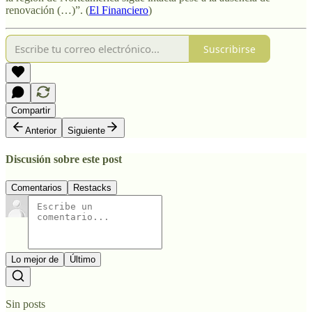
renovación (…)”. (
El Financiero
)
Suscribirse
Compartir
Anterior
Siguiente
Discusión sobre este post
Comentarios
Restacks
Lo mejor de
Último
Sin posts