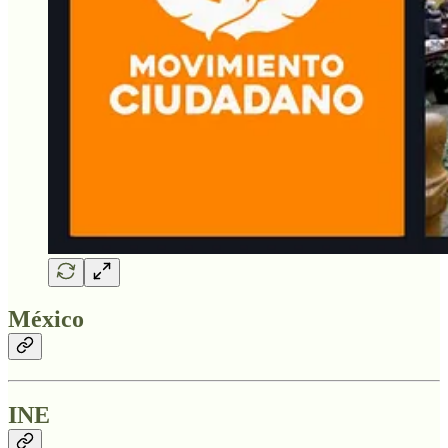
México
INE