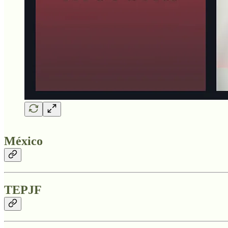
México
TEPJF