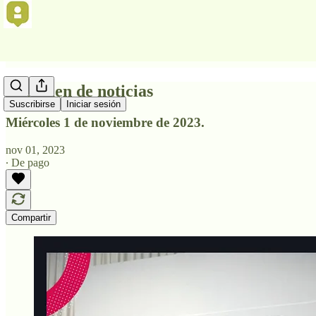
Resumen de noticias
Suscribirse
Iniciar sesión
Miércoles 1 de noviembre de 2023.
nov 01, 2023
∙ De pago
Compartir