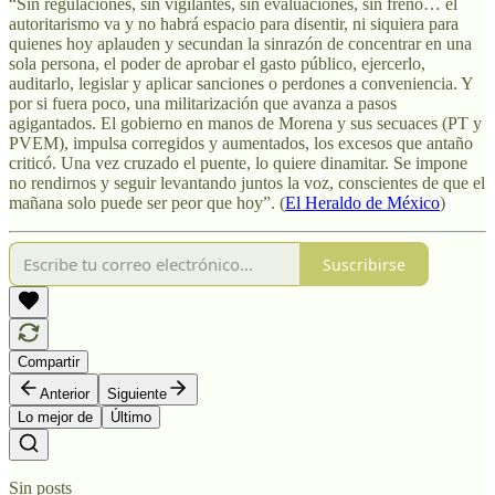
“Sin regulaciones, sin vigilantes, sin evaluaciones, sin freno… el
autoritarismo va y no habrá espacio para disentir, ni siquiera para
quienes hoy aplauden y secundan la sinrazón de concentrar en una
sola persona, el poder de aprobar el gasto público, ejercerlo,
auditarlo, legislar y aplicar sanciones o perdones a conveniencia. Y
por si fuera poco, una militarización que avanza a pasos
agigantados. El gobierno en manos de Morena
y sus secuaces (PT y
PVEM), impulsa corregidos y aumentados, los excesos que antaño
criticó. Una vez cruzado el puente, lo quiere dinamitar. Se impone
no rendirnos y seguir levantando juntos la voz, conscientes de que el
mañana solo puede ser peor que hoy”. (
El Heraldo de México
)
Suscribirse
Compartir
Anterior
Siguiente
Lo mejor de
Último
Sin posts