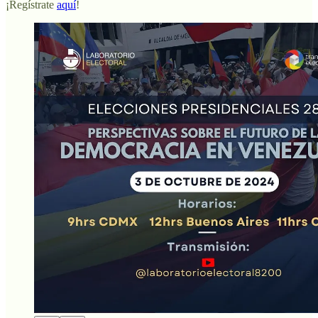
¡Regístrate
aquí
!