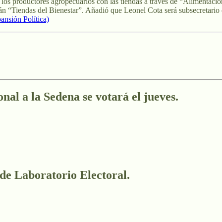
los productores agropecuarios con las tiendas a través de “Alimentación 
n “Tiendas del Bienestar”. Añadió que Leonel Cota será subsecretario de
ansión Política)
al a la Sedena se votará el jueves.
 de Laboratorio Electoral.