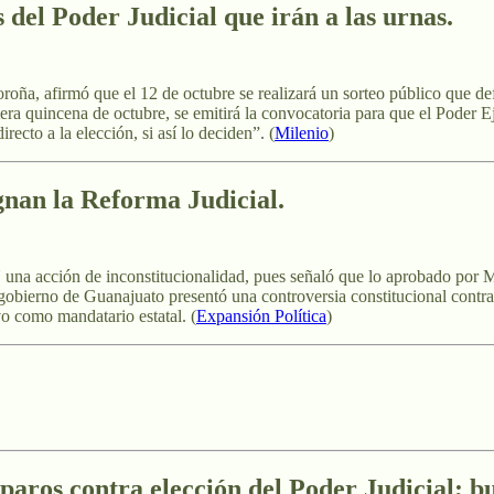
 del Poder Judicial que irán a las urnas
.
ña, afirmó que el 12 de octubre se realizará un sorteo público que defin
a quincena de octubre, se emitirá la convocatoria para que el Poder Eje
ecto a la elección, si así lo deciden”. (
Milenio
)
nan la Reforma Judicial.
una acción de inconstitucionalidad, pues señaló que lo aprobado por Mor
 gobierno de Guanajuato presentó una controversia constitucional contr
o como mandatario estatal. (
Expansión Política
)
mparos contra elección del Poder Judicial; b