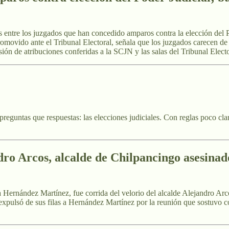
rés entre los juzgados que han concedido amparos contra la elección del P
l promovido ante el Tribunal Electoral, señala que los juzgados carecen 
ión de atribuciones conferidas a la SCJN y las salas del Tribunal Electo
eguntas que respuestas: las elecciones judiciales. Con reglas poco cl
dro Arcos, alcalde de Chilpancingo asesinad
a Hernández Martínez, fue corrida del velorio del alcalde Alejandro Arc
xpulsó de sus filas a Hernández Martínez por la reunión que sostuvo c