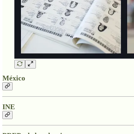
México
INE