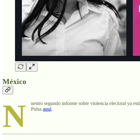
México
N
uestro segundo informe sobre violencia electoral ya est
Pulsa
aquí
.