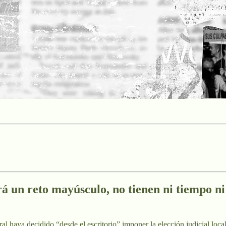
á un reto mayúsculo, no tienen ni tiempo ni
al haya decidido “desde el escritorio” imponer la elección judicial loca