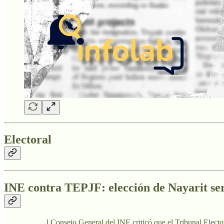
Electoral
INE contra TEPJF: elección de Nayarit ser
l Consejo General del INE criticó que el Tribunal Elector