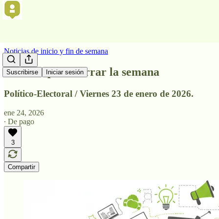
Noticias de inicio y fin de semana
Noticias para cerrar la semana
Suscribirse
Iniciar sesión
Político-Electoral / Viernes 23 de enero de 2026.
ene 24, 2026
∙ De pago
3
Compartir