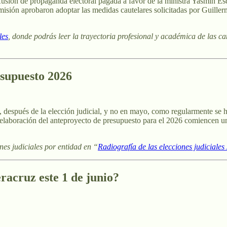
fusión de propaganda electoral pagada a favor de la ministra Yasmín Es
omisión aprobaron adoptar las medidas cautelares solicitadas por Guill
les
, donde podrás leer la trayectoria profesional y académica de las c
esupuesto 2026
 después de la elección judicial, y no en mayo, como regularmente se ha
y elaboración del anteproyecto de presupuesto para el 2026 comiencen un
nes judiciales por entidad en “
Radiografía de las elecciones judiciales
eracruz este 1 de junio?