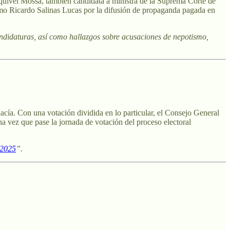
quivel Mossa, también candidata a ministra de la Suprema Corte de
ermo Ricardo Salinas Lucas por la difusión de propaganda pagada en
andidaturas, así como hallazgos sobre acusaciones de nepotismo,
cía. Con una votación dividida en lo particular, el Consejo General
a vez que pase la jornada de votación del proceso electoral
 2025
”.