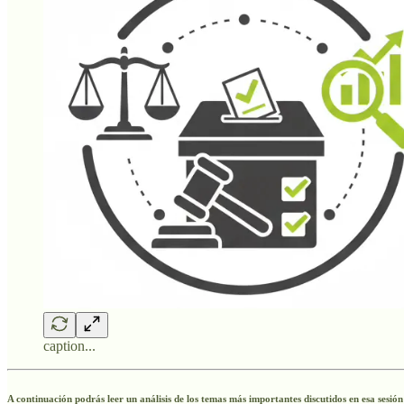
caption...
A
continuación podrás leer un análisis de los temas más importantes discutidos en esa sesión