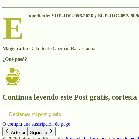
E
xpediente: SUP-JDC-056/2026 y SUP-JDC-057/2026
Magistrado:
Gilberto de Guzmán Bátiz García
¿Qué pasó?
Continúa leyendo este Post gratis, cortesía
Reclamar mi post gratis
O compra una suscripción de pago.
Anterior
Siguiente
© 2026 Laboratorio Electoral
·
Privacidad
∙
Términos
∙
Aviso de reco