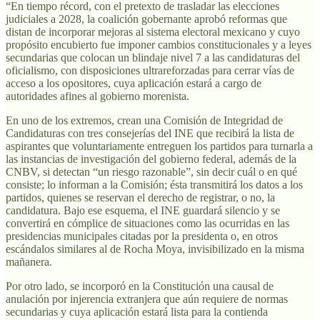
“En tiempo récord, con el pretexto de trasladar las elecciones
judiciales a 2028, la coalición gobernante aprobó reformas que
distan de incorporar mejoras al sistema electoral mexicano y cuyo
propósito encubierto fue imponer cambios constitucionales y a leyes
secundarias que colocan un blindaje nivel 7 a las candidaturas del
oficialismo, con disposiciones ultrareforzadas para cerrar vías de
acceso a los opositores, cuya aplicación estará a cargo de
autoridades afines al gobierno morenista.
En uno de los extremos, crean una Comisión de Integridad de
Candidaturas con tres consejerías del INE que recibirá la lista de
aspirantes que voluntariamente entreguen los partidos para turnarla a
las instancias de investigación del gobierno federal, además de la
CNBV, si detectan “un riesgo razonable”, sin decir cuál o en qué
consiste; lo informan a la Comisión; ésta transmitirá los datos a los
partidos, quienes se reservan el derecho de registrar, o no, la
candidatura. Bajo ese esquema, el INE guardará silencio y se
convertirá en cómplice de situaciones como las ocurridas en las
presidencias municipales citadas por la presidenta o, en otros
escándalos similares al de Rocha Moya, invisibilizado en la misma
mañanera.
Por otro lado, se incorporó en la Constitución una causal de
anulación por injerencia extranjera que aún requiere de normas
secundarias y cuya aplicación estará lista para la contienda