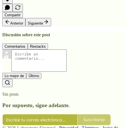
Compartir
Anterior
Siguiente
Discusión sobre este post
Comentarios
Restacks
Lo mejor de
Último
Sin posts
Por supuesto, sigue adelante.
Suscribirse
© 2026 Laboratorio Electoral
·
Privacidad
∙
Términos
∙
Aviso de